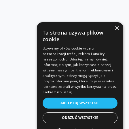
×
Ta strona używa plików
cookie
Używamy plików cookie w celu
personalizacji treści, reklam i analizy
naszego ruchu. Udostępniamy również
informacje o tym, jak korzystasz z naszej
witryny, naszym partnerom reklamowym i
analitycznym, którzy mogą łączyć je z
innymi informacjami, które im przekazałeś
lub które zebrali w wyniku korzystania przez
Ciebie z ich usług.
AKCEPTUJ WSZYSTKIE
ODRZUĆ WSZYSTKIE