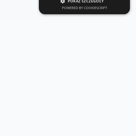
POKAŻ SZCZEGÓŁY
POWERED BY COOKIESCRIPT
KONTAKT
Porozmawiajmy
o projekcie.
Masz pomysł na aplikację lub potrzebujesz