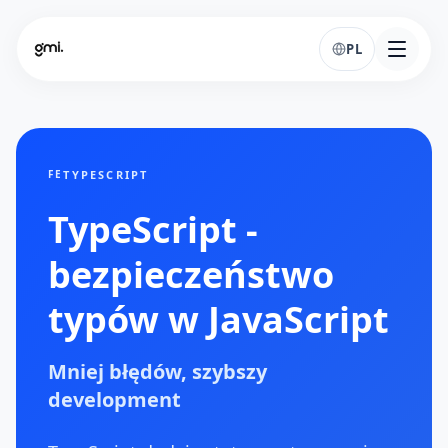
PL
TYPESCRIPT
FE
TypeScript -
bezpieczeństwo
typów w JavaScript
Mniej błędów, szybszy
development