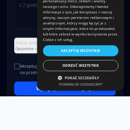
personalizacji treści, reklam i analizy
naszego ruchu. Udostępniamy również
informacje o tym, jak korzystasz z naszej
witryny, naszym partnerom reklamowym i
analitycznym, którzy mogą łączyć je z
innymi informacjami, które im przekazałeś
lub które zebrali w wyniku korzystania przez
Ciebie z ich usług.
Dodaj telefon, firmę lub załącznik
+
Opcjonalne — możesz pominąć
AKCEPTUJ WSZYSTKIE
ODRZUĆ WSZYSTKIE
Akceptuję
Politykę Prywatności
i wyrażam zgodę
na przetwarzanie danych.
POKAŻ SZCZEGÓŁY
POWERED BY COOKIESCRIPT
Wyślij i porozmawiajmy
>
Bez spamu. Użyjemy danych tylko, żeby odpowiedzieć.