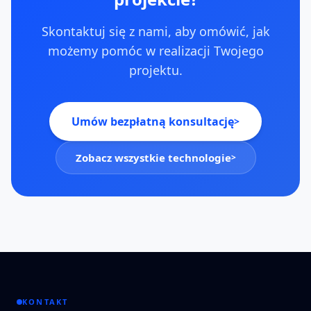
Skontaktuj się z nami, aby omówić, jak
możemy pomóc w realizacji Twojego
projektu.
Umów bezpłatną konsultację
>
Zobacz wszystkie technologie
>
KONTAKT