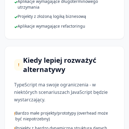
Aplikacje wymagające długoterminowego
✓
utrzymania
Projekty z złożoną logiką biznesową
✓
Aplikacje wymagające refactoringu
✓
Kiedy lepiej rozważyć
!
alternatywy
TypeScript ma swoje ograniczenia - w
niektórych scenariuszach JavaScript będzie
wystarczający.
Bardzo małe projekty/prototypy (overhead może
!
być niepotrzebny)
Projekty z bardzo dynamiczną strukturą danych
!