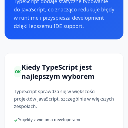
TypeScript dodaje statyczne typowanie
do JavaScript, co znacząco redukuje błędy
w runtime i przyspiesza development
dzięki lepszemu IDE support.
Kiedy TypeScript jest
OK
najlepszym wyborem
TypeScript sprawdza się w większości
projektów JavaScript, szczególnie w większych
zespołach.
Projekty z wieloma developerami
✓