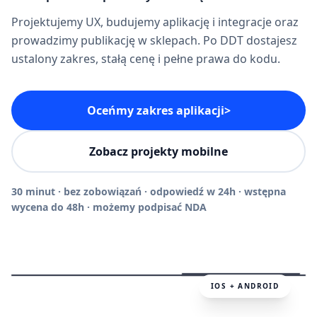
Projektujemy UX, budujemy aplikację i integracje oraz
prowadzimy publikację w sklepach. Po DDT dostajesz
ustalony zakres, stałą cenę i pełne prawa do kodu.
Oceńmy zakres aplikacji
>
Zobacz projekty mobilne
30 minut · bez zobowiązań · odpowiedź w 24h · wstępna
wycena do 48h · możemy podpisać NDA
Hi!
BERG
TOP 1
TRYB
School
SFD
System
EDUKACJA
100 000+ POBRAŃ
OFFLINE
IOS + ANDROID