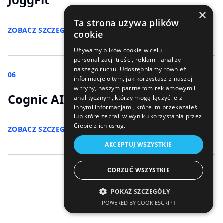
×
Ta strona używa plików
ZOBACZ SZCZEGÓŁY
>
cookie
Używamy plików cookie w celu
personalizacji treści, reklam i analizy
naszego ruchu. Udostępniamy również
06
informacje o tym, jak korzystasz z naszej
witryny, naszym partnerom reklamowym i
Cognic AI
analitycznym, którzy mogą łączyć je z
innymi informacjami, które im przekazałeś
lub które zebrali w wyniku korzystania przez
Ciebie z ich usług.
ZOBACZ SZCZEGÓŁY
>
AKCEPTUJ WSZYSTKIE
ODRZUĆ WSZYSTKIE
POKAŻ SZCZEGÓŁY
POWERED BY COOKIESCRIPT