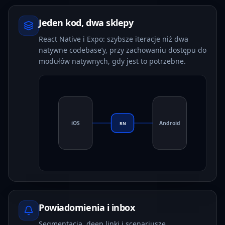
Jeden kod, dwa sklepy
React Native i Expo: szybsze iteracje niż dwa
natywne codebase’y, przy zachowaniu dostępu do
modułów natywnych, gdy jest to potrzebne.
iOS
Android
RN
Powiadomienia i inbox
Segmentacja, deep linki i scenariusze