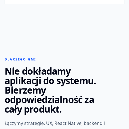
SFD
SFD
4.9
DLACZEGO GMI
Nie dokładamy
OCENA APP STORE
Commerce, program lojalnościowy i motywacja w
jednej aplikacji używanej przez klientów każdego
aplikacji do systemu.
dnia.
REACT NATIVE
COMMERCE
LOYALTY
Bierzemy
odpowiedzialność za
cały produkt.
Łączymy strategię, UX, React Native, backend i