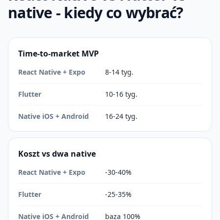
native - kiedy co wybrać?
Time-to-market MVP
React Native + Expo
8-14 tyg.
Flutter
10-16 tyg.
Native iOS + Android
16-24 tyg.
Koszt vs dwa native
React Native + Expo
-30-40%
Flutter
-25-35%
Native iOS + Android
baza 100%