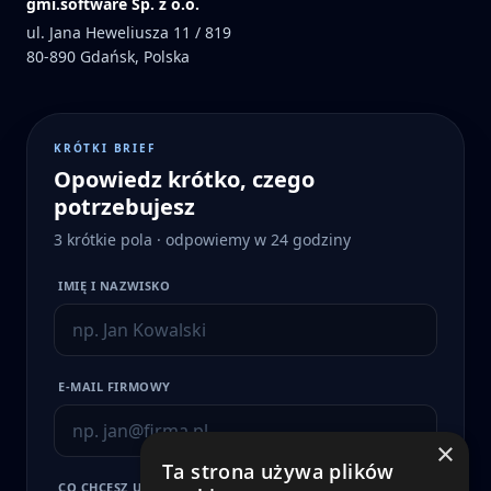
gmi.software Sp. z o.o.
ul. Jana Heweliusza 11 / 819
80-890
Gdańsk, Polska
KRÓTKI BRIEF
Opowiedz krótko, czego
potrzebujesz
3 krótkie pola · odpowiemy w 24 godziny
IMIĘ I NAZWISKO
E-MAIL FIRMOWY
×
Ta strona używa plików
CO CHCESZ USPRAWNIĆ?