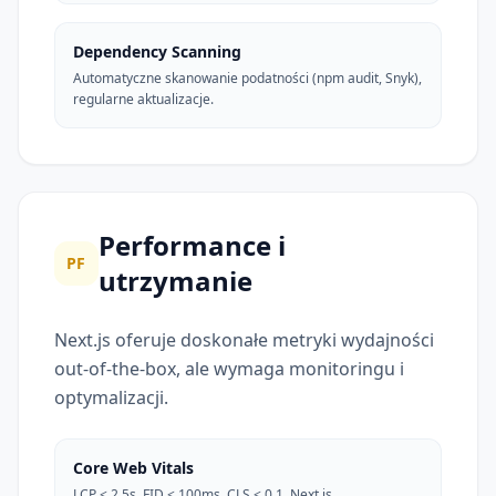
Dependency Scanning
Automatyczne skanowanie podatności (npm audit, Snyk),
regularne aktualizacje.
Performance i
PF
utrzymanie
Next.js oferuje doskonałe metryki wydajności
out-of-the-box, ale wymaga monitoringu i
optymalizacji.
Core Web Vitals
LCP < 2.5s, FID < 100ms, CLS < 0.1. Next.js