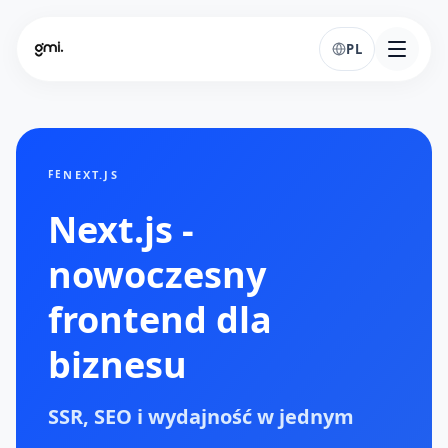
PL
NEXT.JS
FE
Next.js -
nowoczesny
frontend dla
biznesu
SSR, SEO i wydajność w jednym