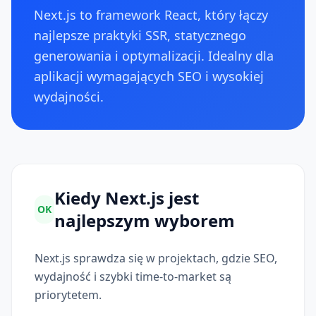
Next.js to framework React, który łączy
najlepsze praktyki SSR, statycznego
generowania i optymalizacji. Idealny dla
aplikacji wymagających SEO i wysokiej
wydajności.
Kiedy Next.js jest
OK
najlepszym wyborem
Next.js sprawdza się w projektach, gdzie SEO,
wydajność i szybki time-to-market są
priorytetem.