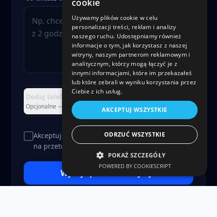
cookie
Używamy plików cookie w celu
personalizacji treści, reklam i analizy
naszego ruchu. Udostępniamy również
informacje o tym, jak korzystasz z naszej
witryny, naszym partnerom reklamowym i
analitycznym, którzy mogą łączyć je z
innymi informacjami, które im przekazałeś
lub które zebrali w wyniku korzystania przez
Ciebie z ich usług.
Dodaj telefon, firmę lub załącznik
+
Opcjonalne — możesz pominąć
AKCEPTUJ WSZYSTKIE
ODRZUĆ WSZYSTKIE
Akceptuję
Politykę Prywatności
i wyrażam zgodę
na przetwarzanie danych.
POKAŻ SZCZEGÓŁY
POWERED BY COOKIESCRIPT
Wyślij i porozmawiajmy
>
Bez spamu. Użyjemy danych tylko, żeby odpowiedzieć.