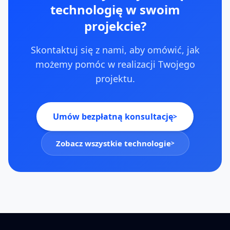
technologię w swoim
projekcie?
Skontaktuj się z nami, aby omówić, jak
możemy pomóc w realizacji Twojego
projektu.
Umów bezpłatną konsultację
>
Zobacz wszystkie technologie
>