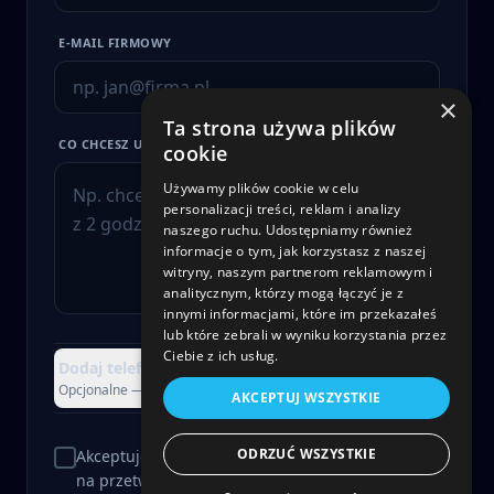
E-MAIL FIRMOWY
×
Ta strona używa plików
CO CHCESZ USPRAWNIĆ?
cookie
Używamy plików cookie w celu
personalizacji treści, reklam i analizy
naszego ruchu. Udostępniamy również
informacje o tym, jak korzystasz z naszej
witryny, naszym partnerom reklamowym i
analitycznym, którzy mogą łączyć je z
innymi informacjami, które im przekazałeś
lub które zebrali w wyniku korzystania przez
Ciebie z ich usług.
Dodaj telefon, firmę lub załącznik
+
Opcjonalne — możesz pominąć
AKCEPTUJ WSZYSTKIE
ODRZUĆ WSZYSTKIE
Akceptuję
Politykę Prywatności
i wyrażam zgodę
na przetwarzanie danych.