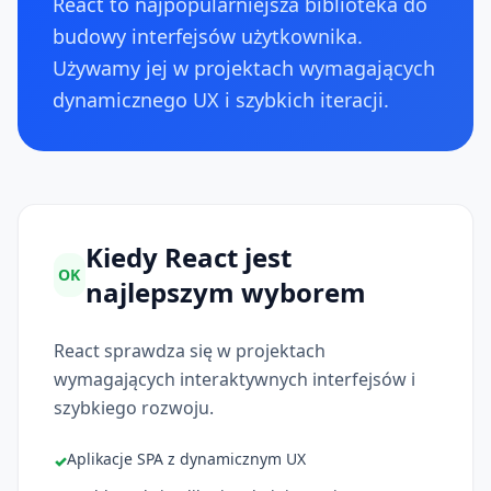
React to najpopularniejsza biblioteka do
budowy interfejsów użytkownika.
Używamy jej w projektach wymagających
dynamicznego UX i szybkich iteracji.
Kiedy React jest
OK
najlepszym wyborem
React sprawdza się w projektach
wymagających interaktywnych interfejsów i
szybkiego rozwoju.
Aplikacje SPA z dynamicznym UX
✓