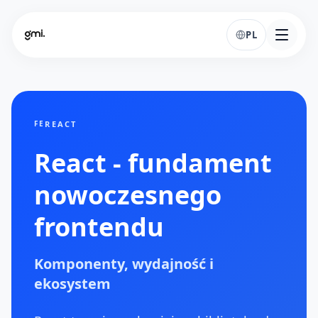
PL
REACT
FE
React - fundament
nowoczesnego
frontendu
Komponenty, wydajność i
ekosystem