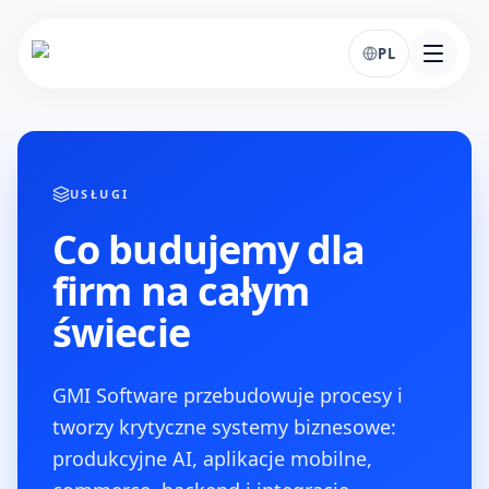
PL
USŁUGI
Co budujemy dla
firm na całym
świecie
GMI Software przebudowuje procesy i
tworzy krytyczne systemy biznesowe:
produkcyjne AI, aplikacje mobilne,