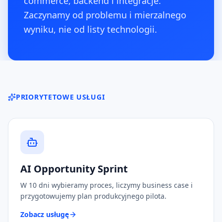
commerce, backend i integracje.
Zaczynamy od problemu i mierzalnego
wyniku, nie od listy technologii.
PRIORYTETOWE USŁUGI
AI Opportunity Sprint
W 10 dni wybieramy proces, liczymy business case i
przygotowujemy plan produkcyjnego pilota.
Zobacz usługę