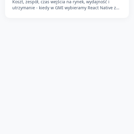
Koszt, zespół, czas wejścia na rynek, wydajność i
utrzymanie - kiedy w GMI wybieramy React Native z
Expo, a kiedy Flutter jest rozsądną decyzją.