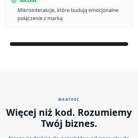
SUCCESS
Mikrointerakcje, które budują emocjonalne
połączenie z marką
09:41
DASHBOARD
Mój Biznes
Overview
KPI
Growth
Aktywni użytkownicy
Przychód
12.4K
2.1M
WARTOŚĆ
+24%
vs miesiąc
+18%
vs miesiąc
Więcej niż kod. Rozumiemy
Twój biznes.
Najbliższy kamień milowy
Za 5 dni