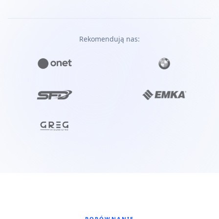
DASHBOARD
Mój Biznes
Overview
KPI
Growth
Rekomendują nas:
Aktywni użytkownicy
Przychód
12.4K
2.1M
+24%
vs miesiąc
+18%
vs miesiąc
Najbliższy kamień milowy
Za 5 dni
Wydanie v2.0 aplikacji
72% ukończone
28 zadań pozostało
Nowy projekt
Raporty
Zespół
Aktywne projekty
Zobacz wszystkie
PORÓWNANIE