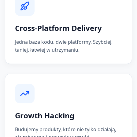
90
% •
27/30
zadań
ETA 3 tyg.
Alert strategiczny
Cross-Platform Delivery
Okno na skalowanie rynku otwarte
Zidentyfikowano 3 nowe możliwości ekspansji
Jedna baza kodu, dwie platformy. Szybciej,
Sprawdź rekomendacje →
taniej, łatwiej w utrzymaniu.
Pulpit
Analizy
Projekty
Zespół
Profil
Growth Hacking
Budujemy produkty, które nie tylko działają,