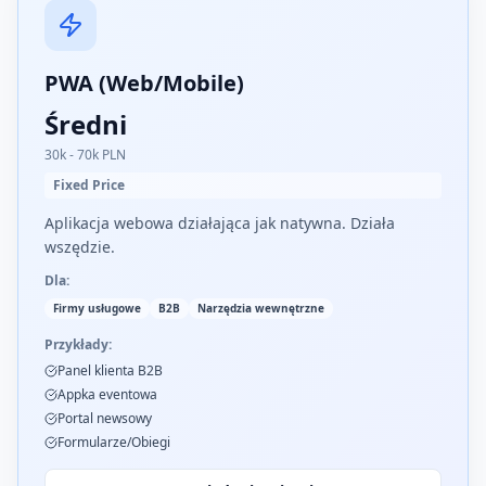
PWA (Web/Mobile)
Średni
30k - 70k PLN
Fixed Price
Aplikacja webowa działająca jak natywna. Działa
wszędzie.
Dla:
Firmy usługowe
B2B
Narzędzia wewnętrzne
Przykłady:
Panel klienta B2B
Appka eventowa
Portal newsowy
Formularze/Obiegi