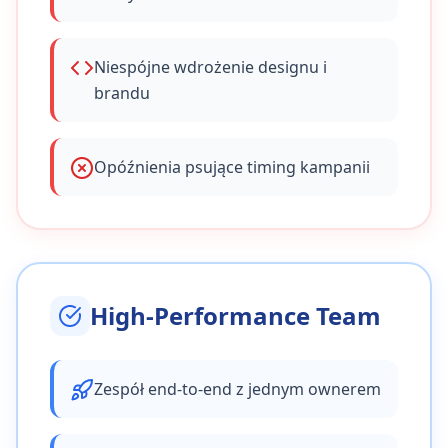
Niespójne wdrożenie designu i
brandu
Pulpit
Analizy
Projekty
Zespół
Profil
Opóźnienia psujące timing kampanii
High-Performance Team
Zespół end-to-end z jednym ownerem