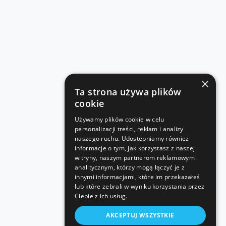
×
Ta strona używa plików
cookie
Używamy plików cookie w celu
personalizacji treści, reklam i analizy
naszego ruchu. Udostępniamy również
informacje o tym, jak korzystasz z naszej
witryny, naszym partnerom reklamowym i
analitycznym, którzy mogą łączyć je z
innymi informacjami, które im przekazałeś
lub które zebrali w wyniku korzystania przez
Ciebie z ich usług.
AKCEPTUJ WSZYSTKIE