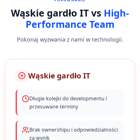
Aplikacja mobilna MVP
Wąskie gardło IT vs
High-
W trakcie
Q3
5 osób
Performance Team
75
% •
18/24
zadań
ETA 3 tyg.
Integracja z API
Pokonaj wyzwania z nami w technologii.
W trakcie
Q3
3 osoby
45
% •
9/20
zadań
ETA 3 tyg.
Testy wydajnościowe
Wąskie gardło IT
Prawie gotowe
Q3
2 osoby
90
% •
27/30
zadań
ETA 3 tyg.
Długie kolejki do developmentu i
przesuwane terminy
Alert strategiczny
Okno na skalowanie rynku otwarte
Zidentyfikowano 3 nowe możliwości ekspansji
Sprawdź rekomendacje →
Brak ownershipu i odpowiedzialności
za wynik