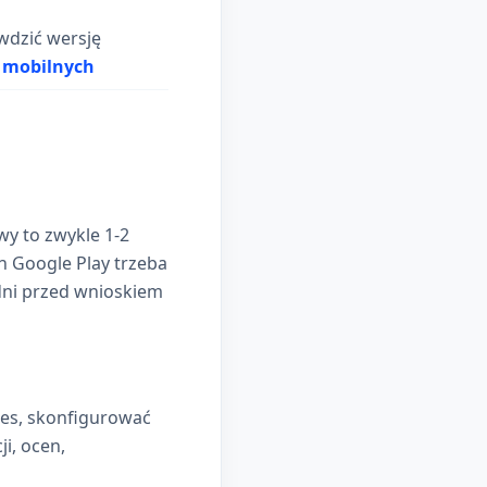
awdzić wersję
i mobilnych
wy to zwykle 1-2
h Google Play trzeba
dni przed wnioskiem
ces, skonfigurować
ji, ocen,