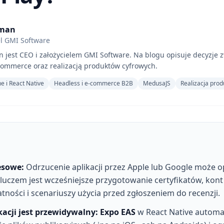
hman
el GMI Software
 jest CEO i założycielem GMI Software. Na blogu opisuje decyzje z
commerce oraz realizacją produktów cyfrowych.
e i React Native
Headless i e-commerce B2B
MedusaJS
Realizacja pro
esowe:
Odrzucenie aplikacji przez Apple lub Google może o
Kluczem jest wcześniejsze przygotowanie certyfikatów, kont
ności i scenariuszy użycia przed zgłoszeniem do recenzji.
kacji jest przewidywalny:
Expo EAS
w React Native automa