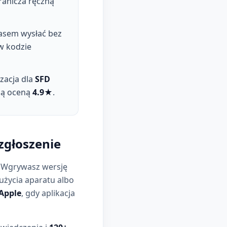
granicza ręczną
zasem wysłać bez
 w kodzie
izacja dla
SFD
ną oceną
4.9★
.
zgłoszenie
. Wgrywasz wersję
użycia aparatu albo
 Apple
, gdy aplikacja