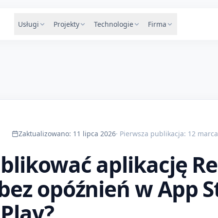
Usługi
Projekty
Technologie
Firma
Zaktualizowano
:
11 lipca 2026
·
Pierwsza publikacja
:
12 marca
blikować aplikację R
bez opóźnień w App St
 Play?