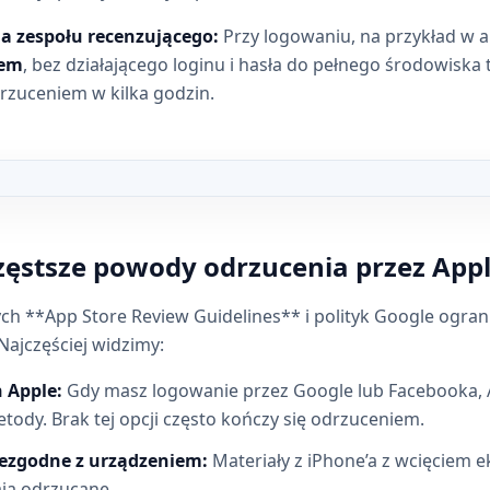
a zespołu recenzującego:
Przy logowaniu, na przykład w a
tem
, bez działającego loginu i hasła do pełnego środowiska
rzuceniem w kilka godzin.
u: Publikacja aplikacji React Native w App Store i Google Pla
częstsze powody odrzucenia przez Appl
h **App Store Review Guidelines** i polityk Google ogran
 Najczęściej widzimy:
h Apple:
Gdy masz logowanie przez Google lub Facebooka,
tody. Brak tej opcji często kończy się odrzuceniem.
iezgodne z urządzeniem:
Materiały z iPhone’a z wcięciem 
ają odrzucane.