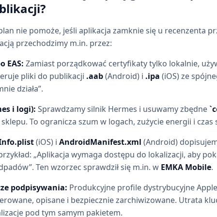
likacji?
lan nie pomoże, jeśli aplikacja zamknie się u recenzenta p
kacją przechodzimy m.in. przez:
o EAS:
Zamiast porządkować certyfikaty tylko lokalnie, uży
uje pliki do publikacji
.aab
(Android) i
.ipa
(iOS) ze spójn
mnie działa”.
s i logi):
Sprawdzamy silnik Hermes i usuwamy zbędne
`c
klepu. To ogranicza szum w logach, zużycie energii i czas st
Info.plist
(iOS) i
AndroidManifest.xml
(Android) dopisujem
przykład: „Aplikacja wymaga dostępu do lokalizacji, aby pok
dpadów”. Ten wzorzec sprawdził się m.in. w
EMKA Mobile
.
ucze podpisywania:
Produkcyjne profile dystrybucyjne Apple
rowane, opisane i bezpiecznie zarchiwizowane. Utrata kl
lizacje pod tym samym pakietem.