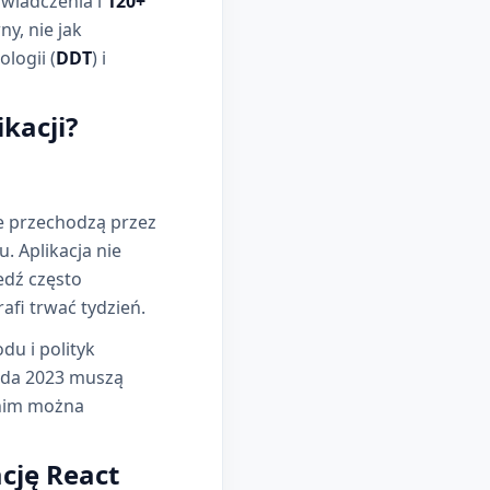
wiadczenia i
120+
ny, nie jak
logii (
DDT
) i
ikacji?
le przechodzą przez
. Aplikacja nie
edź często
afi trwać tydzień.
u i polityk
ada 2023 muszą
anim można
ację React