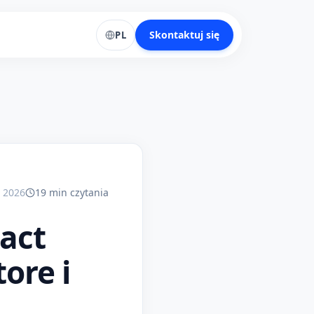
Skontaktuj się
PL
 2026
19
min
czytania
eact
ore i