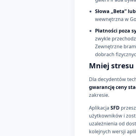
Słowa „Beta” lub 
wewnętrzna w Goo
Płatności poza s
zwykle przechodzą
Zewnętrzne bramk
dobrach fizycznyc
Mniej stresu
Dla decydentów tec
gwarancję ceny sta
zakresie.
Aplikacja
SFD
przeszł
użytkowników i zos
uzależnienia od dos
kolejnych wersji aplik