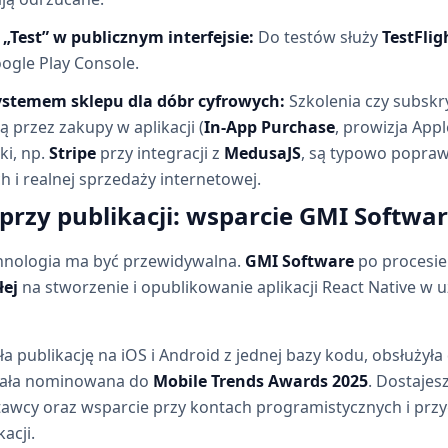
„Test” w publicznym interfejsie:
Do testów służy
TestFlig
gle Play Console.
ystemem sklepu dla dóbr cyfrowych:
Szkolenia czy subskr
 przez zakupy w aplikacji (
In-App Purchase
, prowizja App
i, np.
Stripe
przy integracji z
MedusaJS
, są typowo popr
h i realnej sprzedaży internetowej.
 przy publikacji: wsparcie GMI Softwa
hnologia ma być przewidywalna.
GMI Software
po procesi
łej
na stworzenie i opublikowanie aplikacji React Native w
a publikację na iOS i Android z jednej bazy kodu, obsłużyła
tała nominowana do
Mobile Trends Awards 2025
. Dostajes
tawcy oraz wsparcie przy kontach programistycznych i pr
acji.