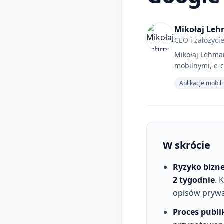
Mikołaj Le
CEO i założyci
Mikołaj Lehman
mobilnymi, e-
Aplikacje mobiln
W skrócie
Ryzyko bizn
2 tygodnie
. 
opisów prywat
Proces publi