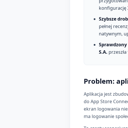
przygotowanie
konfigurację 
Szybsze dro
pełnej recenz
natywnym, up
Sprawdzony 
S.A.
przeszła 
Problem: apl
Aplikacja jest zbud
do App Store Connec
ekran logowania nie
ma logowanie społe