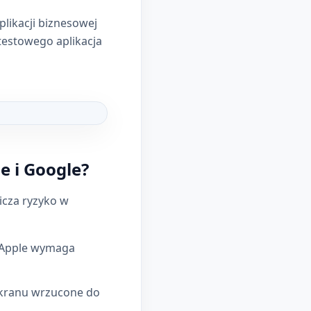
plikacji biznesowej
 testowego aplikacja
y: lista kontrolna 2026
e i Google?
icza ryzyko w
 Apple wymaga
ekranu wrzucone do