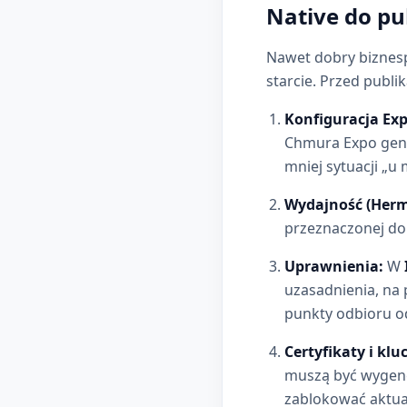
Native do pub
Nawet dobry biznesp
starcie. Przed publi
Konfiguracja Exp
Chmura Expo gener
mniej sytuacji „u 
Wydajność (Herme
przeznaczonej do s
Uprawnienia:
W
uzasadnienia, na 
punkty odbioru o
Certyfikaty i kl
muszą być wygene
zablokować aktua