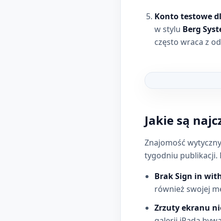
Konto testowe dl
w stylu
Berg Sys
często wraca z od
Grafika do artykuł
Jakie są naj
Znajomość wytycznyc
tygodniu publikacji.
Brak Sign in wit
również swojej me
Zrzuty ekranu n
galerii iPada byw