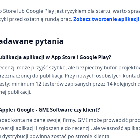
pp Store lub Google Play jest ryzykiem dla startu, warto spr
lityki przed ostatnią rundą prac.
Zobacz tworzenie aplikacj
zadawane pytania
ublikacja aplikacji w App Store i Google Play?
cenzji może przyjść szybko, ale bezpieczny bufor projekto
przeznaczonej do publikacji. Przy nowych osobistych kontac
testy: minimum 12 testerów zapisanych przez 14 kolejnych 
ej publikacji.
pple i Google - GMI Software czy klient?
ładać konta na dane swojej firmy. GMI może prowadzić pro
ersji aplikacji i zgłoszenie do recenzji, ale własność aplikac
u dystrybucji powinna zostać po stronie klienta.