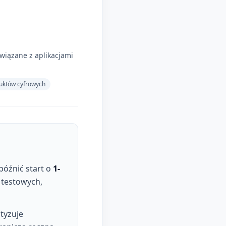
wiązane z aplikacjami
duktów cyfrowych
późnić start o
1-
 testowych,
tyzuje