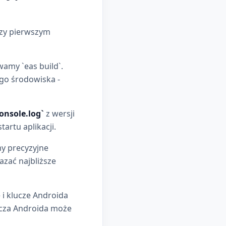
rzy pierwszym
wamy `eas build`.
ego środowiska -
onsole.log`
z wersji
artu aplikacji.
y precyzyjne
azać najbliższe
 i klucze Androida
ucza Androida może