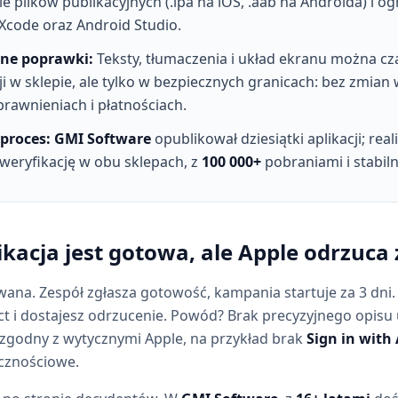
 plików publikacyjnych (.ipa na iOS, .aab na Androida) i o
Xcode oraz Android Studio.
bne poprawki:
Teksty, tłumaczenia i układ ekranu można c
ji w sklepie, ale tylko w bezpiecznych granicach: bez zmian
rawnieniach i płatnościach.
proces:
GMI Software
opublikował dziesiątki aplikacji; real
weryfikację w obu sklepach, z
100 000+
pobraniami i stabil
ikacja jest gotowa, ale Apple odrzuca 
owana. Zespół zgłasza gotowość, kampania startuje za 3 dni
t i dostajesz odrzucenie. Powód? Brak precyzyjnego opisu 
zgodny z wytycznymi Apple, na przykład brak
Sign in with
cznościowe.