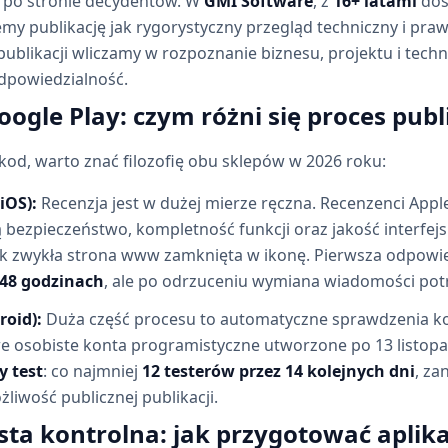
z po stronie decydentów. W
GMI Software
, z
16+ latami
doś
jemy publikację jak rygorystyczny przegląd techniczny i praw
ublikacji wliczamy w rozpoznanie biznesu, projektu i techno
dpowiedzialność.
oogle Play: czym różni się proces publ
kod, warto znać filozofię obu sklepów w 2026 roku:
iOS):
Recenzja jest w dużej mierze ręczna. Recenzenci App
ą bezpieczeństwo, kompletność funkcji oraz jakość interfejsu
k zwykła strona www zamknięta w ikonę. Pierwsza odpowi
-48 godzinach
, ale po odrzuceniu wymiana wiadomości potr
roid):
Duża część procesu to automatyczne sprawdzenia kod
e osobiste konta programistyczne utworzone po 13 listop
y test
: co najmniej
12 testerów przez 14 kolejnych dni
, z
iwość publicznej publikacji.
ista kontrolna: jak przygotować aplik