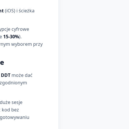
ht
(iOS) i ścieżka
ypcje cyfrowe
le
15-30%
).
awnym wyborem przy
re
e
DDT
może dać
 uzgodnionym
 duże sesje
z kod bez
zygotowywaniu