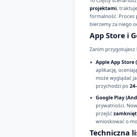
To częsty scenarius
projektami
, traktu
formalność. Proces p
bierzemy za niego o
App Store i G
Zanim przygotujesz 
Apple App Store (
aplikację, oceniaj
może wyglądać ja
przychodzi po
24
Google Play (And
prywatności. Now
przejść
zamknięt
wnioskować o możl
Techniczna l