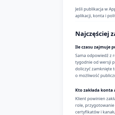
Jeśli publikacja w A
aplikacji, konta i po
Najczęściej 
Ile czasu zajmuje p
Sama odpowiedź z re
tygodnie od wersji 
doliczyć zamknięte 
o możliwość publiczn
Kto zakłada konta A
Klient powinien zak
role, przygotowanie w
certyfikatów i kanał