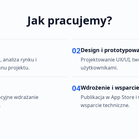
Jak pracujemy?
02
Design i prototypow
analiza rynku i
Projektowanie UX/UI, two
nu projektu.
użytkownikami.
04
Wdrożenie i wsparci
acyjne wdrażanie
Publikacja w App Store i 
.
wsparcie techniczne.