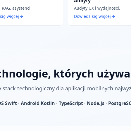
M
Audyty
 RAG, asystenci.
Audyty UX i wydajności.
się więcej
Dowiedz się więcej
chnologie, których używ
stack technologiczny dla aplikacji mobilnych najwyżs
OS Swift · Android Kotlin · TypeScript · Node.js · PostgreS