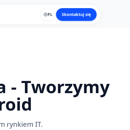
Skontaktuj się
PL
a - Tworzymy
roid
m rynkiem IT.