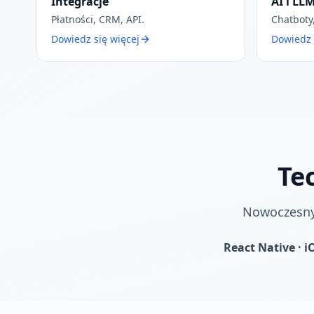
Integracje
AI i LL
Płatności, CRM, API.
Chatboty,
Dowiedz się więcej
Dowiedz 
Te
Nowoczesny 
React Native · i