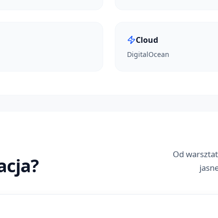
Cloud
DigitalOcean
Od warsztat
acja?
jasne