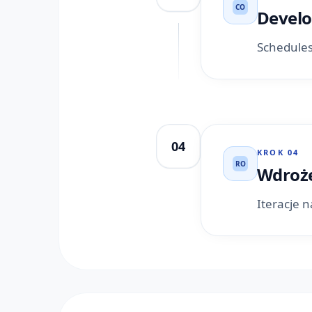
CO
Devel
Schedules
04
KROK
04
RO
Wdroże
Iteracje 