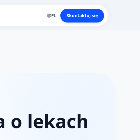
Skontaktuj się
PL
a o lekach