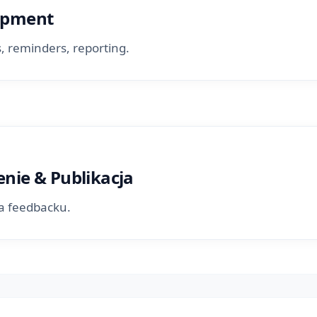
opment
, reminders, reporting.
nie & Publikacja
na feedbacku.