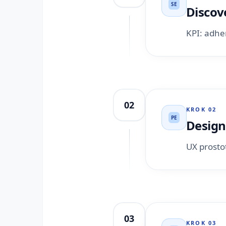
SE
Discov
KPI: adhe
02
KROK
02
PE
Design
UX prostot
03
KROK
03